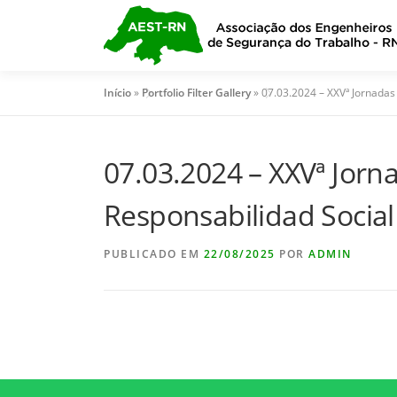
Pular
para
o
conteúdo
Início
»
Portfolio Filter Gallery
»
07.03.2024 – XXVª Jornadas
07.03.2024 – XXVª Jorn
Responsabilidad Social
PUBLICADO EM
22/08/2025
POR
ADMIN